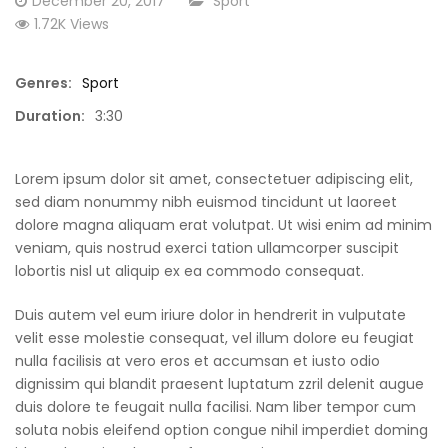
December 20, 2017
Sport
on
1.72K Views
t
Sweet Yummy Chocolate in the Morning
Typi No
with a Tea
Genres:
Sport
Duration:
3:30
Lorem ipsum dolor sit amet, consectetuer adipiscing elit,
sed diam nonummy nibh euismod tincidunt ut laoreet
dolore magna aliquam erat volutpat. Ut wisi enim ad minim
veniam, quis nostrud exerci tation ullamcorper suscipit
lobortis nisl ut aliquip ex ea commodo consequat.
Duis autem vel eum iriure dolor in hendrerit in vulputate
velit esse molestie consequat, vel illum dolore eu feugiat
nulla facilisis at vero eros et accumsan et iusto odio
dignissim qui blandit praesent luptatum zzril delenit augue
duis dolore te feugait nulla facilisi. Nam liber tempor cum
soluta nobis eleifend option congue nihil imperdiet doming