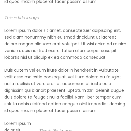
id quod mazim placerat facer possim assum.
This is title image
Lorem ipsum dolor sit amet, consectetuer adipiscing elit,
sed diam nonummy nibh euismod tincidunt ut laoreet
dolore magna aliquam erat volutpat. Ut wisi enim ad minim
veniam, quis nostrud exerci tation ullamcorper suscipit
lobortis nisl ut aliquip ex ea commodo consequat.
Duis autem vel eum iriure dolor in hendrerit in vulputate
velit esse molestie consequat, vel illum dolore eu feugiat
nulla facilisis at vero eros et accumsan et iusto odio
dignissim qui blandit praesent luptatum zzril delenit augue
duis dolore te feugait nulla facilisi. Nam liber tempor cum
soluta nobis eleifend option congue nihil imperdiet doming
id quod mazim placerat facer possim assum.
Lorem ipsum
dolor sit
This is tile image