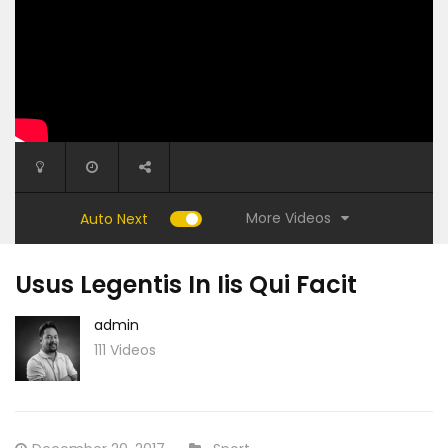
More Videos
Auto Next
Usus Legentis In Iis Qui Facit
admin
111 Videos
9:41
7:38
Posted
CATEGORY: