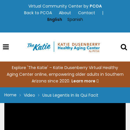
Skip
Virtual Community Center by
PCOA
to
Back to PCOA
About
Contact
|
content
English
Spanish
Explore 'The Katie' – Katie Dusenberry Virtual Healthy
Aging Center online, empowering older adults in Southern
Arizona since 2020.
Learn more
Home
Video
Usus Legentis In Iis Qui Facit