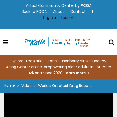
Skip
Virtual Community Center by
PCOA
to
Back to PCOA
About
Contact
|
content
English
Spanish
Explore 'The Katie' – Katie Dusenberry Virtual Healthy
Aging Center online, empowering older adults in Southern
Arizona since 2020.
Learn more
Home
Video
World’s Greatest Drag Race 4