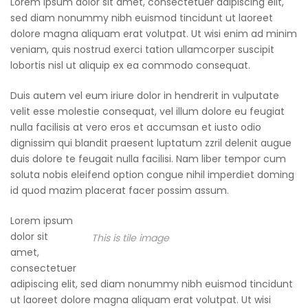
Lorem ipsum dolor sit amet, consectetuer adipiscing elit,
sed diam nonummy nibh euismod tincidunt ut laoreet
dolore magna aliquam erat volutpat. Ut wisi enim ad minim
veniam, quis nostrud exerci tation ullamcorper suscipit
lobortis nisl ut aliquip ex ea commodo consequat.
Duis autem vel eum iriure dolor in hendrerit in vulputate
velit esse molestie consequat, vel illum dolore eu feugiat
nulla facilisis at vero eros et accumsan et iusto odio
dignissim qui blandit praesent luptatum zzril delenit augue
duis dolore te feugait nulla facilisi. Nam liber tempor cum
soluta nobis eleifend option congue nihil imperdiet doming
id quod mazim placerat facer possim assum.
Lorem ipsum
dolor sit
This is tile image
amet,
consectetuer
adipiscing elit, sed diam nonummy nibh euismod tincidunt
ut laoreet dolore magna aliquam erat volutpat. Ut wisi