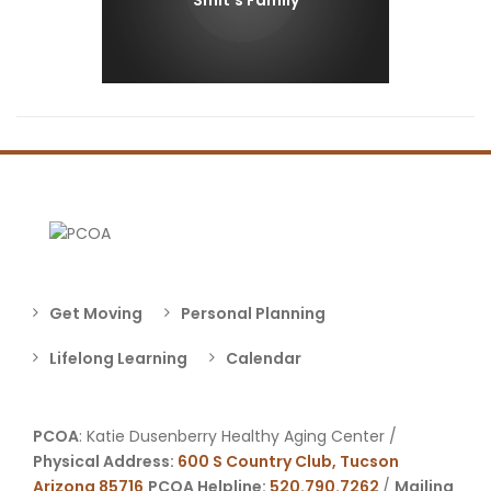
Smit’s Family
Get Moving
Personal Planning
Lifelong Learning
Calendar
PCOA
: Katie Dusenberry Healthy Aging Center /
Physical Address:
600 S Country Club, Tucson
Arizona 85716
PCOA Helpline:
520.790.7262
/
Mailing