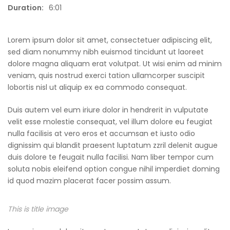
Duration:
6:01
Lorem ipsum dolor sit amet, consectetuer adipiscing elit,
sed diam nonummy nibh euismod tincidunt ut laoreet
dolore magna aliquam erat volutpat. Ut wisi enim ad minim
veniam, quis nostrud exerci tation ullamcorper suscipit
lobortis nisl ut aliquip ex ea commodo consequat.
Duis autem vel eum iriure dolor in hendrerit in vulputate
velit esse molestie consequat, vel illum dolore eu feugiat
nulla facilisis at vero eros et accumsan et iusto odio
dignissim qui blandit praesent luptatum zzril delenit augue
duis dolore te feugait nulla facilisi. Nam liber tempor cum
soluta nobis eleifend option congue nihil imperdiet doming
id quod mazim placerat facer possim assum.
This is title image