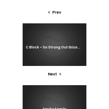
Prev
Previous
post:
C Block – So Strung Out Ibiza Deep Summer Remix
Next
Next
post: